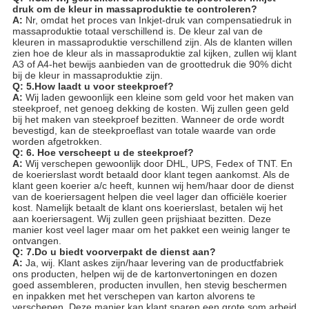
druk om de kleur in massaproduktie te controleren?
A:
Nr, omdat het proces van Inkjet-druk van compensatiedruk in
massaproduktie totaal verschillend is. De kleur zal van de
kleuren in massaproduktie verschillend zijn. Als de klanten willen
zien hoe de kleur als in massaproduktie zal kijken, zullen wij klant
A3 of A4-het bewijs aanbieden van de groottedruk die 90% dicht
bij de kleur in massaproduktie zijn.
Q: 5.How laadt u voor steekproef?
A:
Wij laden gewoonlijk een kleine som geld voor het maken van
steekproef, net genoeg dekking de kosten. Wij zullen geen geld
bij het maken van steekproef bezitten. Wanneer de orde wordt
bevestigd, kan de steekproeflast van totale waarde van orde
worden afgetrokken.
Q: 6. Hoe verscheept u de steekproef?
A:
Wij verschepen gewoonlijk door DHL, UPS, Fedex of TNT. En
de koerierslast wordt betaald door klant tegen aankomst. Als de
klant geen koerier a/c heeft, kunnen wij hem/haar door de dienst
van de koeriersagent helpen die veel lager dan officiële koerier
kost. Namelijk betaalt de klant ons koerierslast, betalen wij het
aan koeriersagent. Wij zullen geen prijshiaat bezitten. Deze
manier kost veel lager maar om het pakket een weinig langer te
ontvangen.
Q: 7.Do u biedt voorverpakt de dienst aan?
A:
Ja, wij. Klant askes zijn/haar levering van de productfabriek
ons producten, helpen wij de de kartonvertoningen en dozen
goed assembleren, producten invullen, hen stevig beschermen
en inpakken met het verschepen van karton alvorens te
verschepen. Deze manier kan klant sparen een grote som arbeid