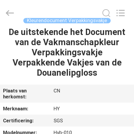
Gift
Packaging
Co.,Ltd.
All
Rights
Kleurendocument Verpakkingsvakje
Reserved.
Developed
De uitstekende het Document
HUIS
by
ECER
van de Vakmanschapkleur
PRODUCTEN
Verpakkingsvakje
Verpakkende Vakjes van de
OVER
Douanelipgloss
ONS
Plaats van
CN
herkomst:
FABRIEKSTOCHT
Merknaam:
HY
KWALITEITSCONTROLE
Certificering:
SGS
Modelnummer:
Hyb-010