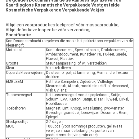
De gouden Document van de de Aanpassingsluxe van de
Kaartlipgloss Kosmetische Verpakkende Vastgestelde
Kosmetische Verpakkende Verpakkende Vakjes
Altijd een voorproductiesteekproef vóór massaproduktie;
Altijd definitieve Inspectie vóór verzending;
Specificatie
Kan Douaneambacht recycleren die mooie het pakketdoos verpakken van de
Kleurengift
Materiaal
Kunstdocument, Speciaal papier, Drukdocument,
Ambachtdocument, Kunstleer Pu, Pu-leer, Suède,
Fluweel, Plastiek.
Grootte
Steunaanpassing, of wij verstrekken
Kleur
Verstrek divers
Oppervlakteverwijdering
De steen of polijst laminering, Vernis, die Textuur
drukken
EMBLEEM
Het hete Stempelen, Zijdedruk, Volledige
Kleurendruk, Afdruk, maakte in reliëf of debossed,
Vlek UV, enz.
Tussenvoegsel
Het tussenvoegsel van de papierkaart, Satijn,
Schuim, EVA, Karton, Satijn, Blaar, Fluweel, Cirkel,
Hoofdkussen.
Toebehoren
Magneet, Lint, Knoop, Ritssluiting, pvc-Venster,
Bevestigingsmiddel, Leeswijzer, Document Riem,
Spiegel
Steekproeftijd
2-7 dagen
MOQ
1000pcs (voor sommige producten, gelieve te
verwijzen naar de belangrijke punten van
productomschrijving min orde)