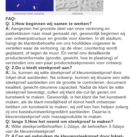
FAQ:
Q: 1.How beginnen wij samen te werken?
A:
Aangezien het grootste deel van onze vertoning en
pakketdozen naar maat gemaakt zijn, gewoonlijk beginnen wij
van ontwerpstructuur en grootte voor klanten. In dit stadium,
hangt de klantenbehoefte om ons hoofdidee ongeveer te
vertellen waar de vertoning, op de vloer, countertop wordt
geplaatst, of tegen de muur. En vertel ons detailleerde
producteninformatie (grootte, gewicht, hoe te plaatsing) of
verzenden ons een paar productsteekproeven voor ontwerp.
Q: 2.Do u biedt steekproef aan?
A:
Ja, kunnen wij witte steekproef of kleurensteekproef door
Inkjet-druk aanbieden. Na ontwerp, kunnen wij douane een witte
steekproef aanbieden om de grootte te controleren, document
kwaliteit, gewicht-steunene capaciteit. Nadat de klant de witte
steekproef bevestigt, zullen wij klant die-cut lijn geven om
kunstwerk te maken. Gewoonlijk, is het klant die het kunstwerk
maken, als de klant moeilijkheid of donot heeft ontwerper
hebben om kunstwerk te maken, wij zelf kan hen helpen zolang
zij ons basiskunstwerkingrediënt aanbieden. Daarna is
kleurensteekproef vóór massaproduktie te maken.
Q: lange 3.How het neemt om steekproef te maken?
A:
Witte steekproefbehoeften 1-2days, de behoeften 3-5days
van de kleurensteekproef
Q: 4.Can wij gebruiken de kleurensteekproef door Inkjet-