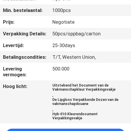
NEEM
Min. bestelaantal:
1000pcs
CONTACT
MET
Prijs:
Negotiate
ONS
Verpakking Details:
50pcs/oppbag/carton
OP
Levertijd:
25-30days
Betalingscondities:
T/T, Western Union,
NIEUWS
Levering
500.000
vermogen:
VRAAG
Hoog licht:
Uitstekend het Document van de
EEN
Vakmanschapkleur Verpakkingsvakje
,
OFFERTE
De Lipgloss Verpakkende Dozen van de
vakmanschapdouane
,
Hyb-010 Kleurendocument
SITEMAP
Verpakkingsvakje