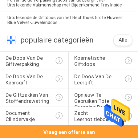
Uitstekende Vakmanschap met Bijeenkomend Tray Inside
Uitstekende de Giftdoos van het Rechthoek Grote Fluweel,
Blue Velvet-Juwelendoos
populaire categorieën
Alle
De Doos Van De 
Kosmetische 
Giftverpakking
Giftdoos
De Doos Van De 
De Doos Van De 
Kaarsgift
Leergift
De Giftzakken Van 
Opnieuw Te 
Stoffendrawstring
Gebruiken Tote 
Shopping Bags
Document 
Zacht 
Cilindervakje
Leernotitieboekje
Vraag een offerte aan