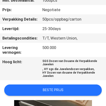
Min. bestelaantal:
1000pcs
NEEM
CONTACT
Prijs:
Negotiate
MET
Verpakking Details:
50pcs/oppbag/carton
ONS
Levertijd:
25-30days
OP
Betalingscondities:
T/T, Western Union,
Levering
500.000
NIEUWS
vermogen:
Hoog licht:
SGS Dozen van Douane de Verpakkende
VRAAG
Juwelen
,
,
HY sgs die Juwelendozen verpakken
EEN
HY Dozen van douane de Verpakkende
Juwelen
OFFERTE
BESTE PRIJS
SITEMAP