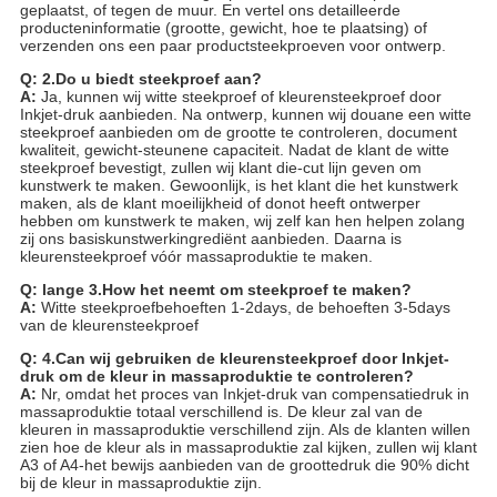
geplaatst, of tegen de muur. En vertel ons detailleerde
producteninformatie (grootte, gewicht, hoe te plaatsing) of
verzenden ons een paar productsteekproeven voor ontwerp.
Q: 2.Do u biedt steekproef aan?
A:
Ja, kunnen wij witte steekproef of kleurensteekproef door
Inkjet-druk aanbieden. Na ontwerp, kunnen wij douane een witte
steekproef aanbieden om de grootte te controleren, document
kwaliteit, gewicht-steunene capaciteit. Nadat de klant de witte
steekproef bevestigt, zullen wij klant die-cut lijn geven om
kunstwerk te maken. Gewoonlijk, is het klant die het kunstwerk
maken, als de klant moeilijkheid of donot heeft ontwerper
hebben om kunstwerk te maken, wij zelf kan hen helpen zolang
zij ons basiskunstwerkingrediënt aanbieden. Daarna is
kleurensteekproef vóór massaproduktie te maken.
Q: lange 3.How het neemt om steekproef te maken?
A:
Witte steekproefbehoeften 1-2days, de behoeften 3-5days
van de kleurensteekproef
Q: 4.Can wij gebruiken de kleurensteekproef door Inkjet-
druk om de kleur in massaproduktie te controleren?
A:
Nr, omdat het proces van Inkjet-druk van compensatiedruk in
massaproduktie totaal verschillend is. De kleur zal van de
kleuren in massaproduktie verschillend zijn. Als de klanten willen
zien hoe de kleur als in massaproduktie zal kijken, zullen wij klant
A3 of A4-het bewijs aanbieden van de groottedruk die 90% dicht
bij de kleur in massaproduktie zijn.