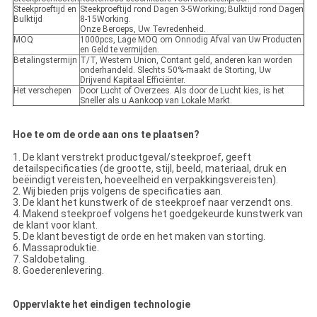
Steekproeftijd en
Steekproeftijd rond Dagen 3-5Working; Bulktijd rond Dagen
Bulktijd
8-15Working.
Onze Beroeps, Uw Tevredenheid.
MOQ
1000pcs, Lage MOQ om Onnodig Afval van Uw Producten
en Geld te vermijden.
Betalingstermijn
T/T, Western Union, Contant geld, anderen kan worden
onderhandeld. Slechts 50%-maakt de Storting, Uw
Drijvend Kapitaal Efficiënter.
Het verschepen
Door Lucht of Overzees. Als door de Lucht kies, is het
Sneller als u Aankoop van Lokale Markt.
Hoe te om de orde aan ons te plaatsen?
1. De klant verstrekt productgeval/steekproef, geeft
detailspecificaties (de grootte, stijl, beeld, materiaal, druk en
beëindigt vereisten, hoeveelheid en verpakkingsvereisten).
2. Wij bieden prijs volgens de specificaties aan.
3. De klant het kunstwerk of de steekproef naar verzendt ons.
4. Makend steekproef volgens het goedgekeurde kunstwerk van
de klant voor klant.
5. De klant bevestigt de orde en het maken van storting.
6. Massaproduktie.
7. Saldobetaling.
8. Goederenlevering.
Oppervlakte het eindigen technologie