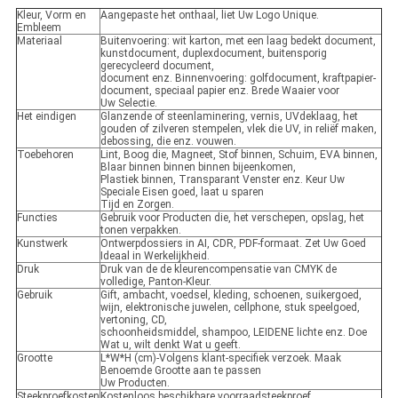
Kleur, Vorm en
Aangepaste het onthaal, liet Uw Logo Unique.
Embleem
Materiaal
Buitenvoering: wit karton, met een laag bedekt document,
kunstdocument, duplexdocument, buitensporig
gerecycleerd document,
document enz. Binnenvoering: golfdocument, kraftpapier-
document, speciaal papier enz. Brede Waaier voor
Uw Selectie.
Het eindigen
Glanzende of steenlaminering, vernis, UVdeklaag, het
gouden of zilveren stempelen, vlek die UV, in reliëf maken,
debossing, die enz. vouwen.
Toebehoren
Lint, Boog die, Magneet, Stof binnen, Schuim, EVA binnen,
Blaar binnen binnen binnen bijeenkomen,
Plastiek binnen, Transparant Venster enz. Keur Uw
Speciale Eisen goed, laat u sparen
Tijd en Zorgen.
Functies
Gebruik voor Producten die, het verschepen, opslag, het
tonen verpakken.
Kunstwerk
Ontwerpdossiers in AI, CDR, PDF-formaat. Zet Uw Goed
Ideaal in Werkelijkheid.
Druk
Druk van de de kleurencompensatie van CMYK de
volledige, Panton-Kleur.
Gebruik
Gift, ambacht, voedsel, kleding, schoenen, suikergoed,
wijn, elektronische juwelen, cellphone, stuk speelgoed,
vertoning, CD,
schoonheidsmiddel, shampoo, LEIDENE lichte enz. Doe
Wat u, wilt denkt Wat u geeft.
Grootte
L*W*H (cm)-Volgens klant-specifiek verzoek. Maak
Benoemde Grootte aan te passen
Uw Producten.
Steekproefkosten
Kostenloos beschikbare voorraadsteekproef.