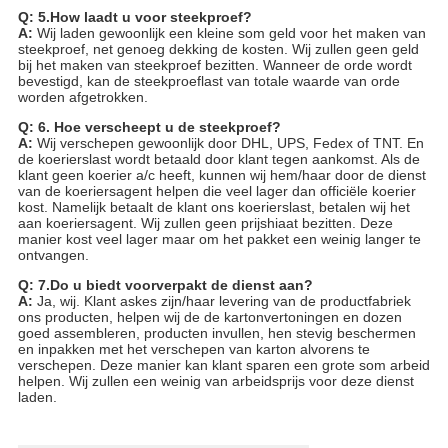
Q: 5.How laadt u voor steekproef?
A:
Wij laden gewoonlijk een kleine som geld voor het maken van
steekproef, net genoeg dekking de kosten. Wij zullen geen geld
bij het maken van steekproef bezitten. Wanneer de orde wordt
bevestigd, kan de steekproeflast van totale waarde van orde
worden afgetrokken.
Q: 6. Hoe verscheept u de steekproef?
A:
Wij verschepen gewoonlijk door DHL, UPS, Fedex of TNT. En
de koerierslast wordt betaald door klant tegen aankomst. Als de
klant geen koerier a/c heeft, kunnen wij hem/haar door de dienst
van de koeriersagent helpen die veel lager dan officiële koerier
kost. Namelijk betaalt de klant ons koerierslast, betalen wij het
aan koeriersagent. Wij zullen geen prijshiaat bezitten. Deze
manier kost veel lager maar om het pakket een weinig langer te
ontvangen.
Q: 7.Do u biedt voorverpakt de dienst aan?
A:
Ja, wij. Klant askes zijn/haar levering van de productfabriek
ons producten, helpen wij de de kartonvertoningen en dozen
goed assembleren, producten invullen, hen stevig beschermen
en inpakken met het verschepen van karton alvorens te
verschepen. Deze manier kan klant sparen een grote som arbeid
helpen. Wij zullen een weinig van arbeidsprijs voor deze dienst
laden.