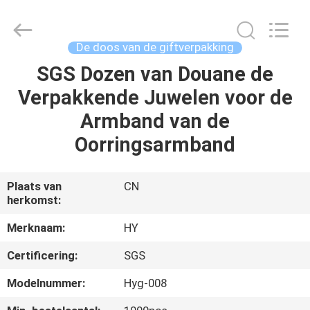
Dozen
Supplier.
Copyright
©
2021
De doos van de giftverpakking
-
2025
Dongguan
SGS Dozen van Douane de
HUIS
Pei
Dew
Verpakkende Juwelen voor de
Paper
Art&Crafts
Co.,
PRODUCTEN
Armband van de
Ltd..
All
Rights
Oorringsarmband
Reserved.
Developed
OVER
by
ECER
ONS
Plaats van
CN
herkomst:
FABRIEKSTOCHT
Merknaam:
HY
Certificering:
SGS
KWALITEITSCONTROLE
Modelnummer:
Hyg-008