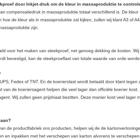
kproef door Inkjet-druk om de kleur in massaproduktie te control
an compensatiedruk in massaproduktie totaal verschillend is. De kleur
ien hoe de kleur als in massaproduktie zal kijken, zullen wij klant A3 of
 massaproduktie zijn.
eld voor het maken van steekproef, net genoeg dekking de kosten. Wij 
rdt bevestigd, kan de steekproeflast van totale waarde van orde worde
?
PS, Fedex of TNT. En de koerierslast wordt betaald door klant tegen a
 van de koeriersagent helpen die veel lager dan officiële koerier kost. 
sagent. Wij zullen geen prijshiaat bezitten. Deze manier kost veel lager
 aan?
ng van de productfabriek ons producten, helpen wij de de kartonvertoni
en en inpakken met het verschepen van karton alvorens te verschepen