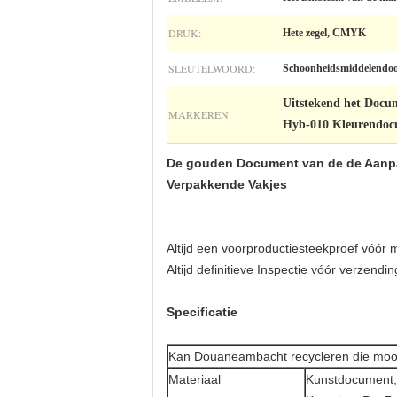
DRUK:
Hete zegel, CMYK
SLEUTELWOORD:
Schoonheidsmiddelendo
Uitstekend het Docu
MARKEREN:
Hyb-010 Kleurendoc
De gouden Document van de de Aanpa
Verpakkende Vakjes
Altijd een voorproductiesteekproef vóór 
Altijd definitieve Inspectie vóór verzendin
Specificatie
Kan Douaneambacht recycleren die mooi
Materiaal
Kunstdocument,