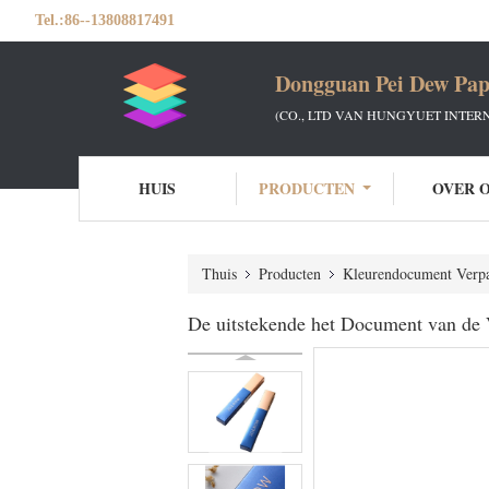
Tel.:
86--13808817491
Dongguan Pei Dew Pap
(CO., LTD VAN HUNGYUET INTER
HUIS
PRODUCTEN
OVER 
Thuis
Producten
Kleurendocument Verpa
De uitstekende het Document van de