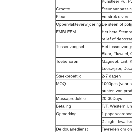
Kunstleer Pu, Pu
Grootte
Steunaanpassing
Kleur
Verstrek divers
Oppervlakteverwijdering
De steen of poli
EMBLEEM
Het hete Stempel
reliëf of deboss
Tussenvoegsel
Het tussenvoegse
Blaar, Fluweel, 
Toebehoren
Magneet, Lint, K
Leeswijzer, Doc
Steekproeftijd
2-7 dagen
MOQ
1000pcs (voor s
punten van prod
Massaproduktie
20-30Days
Betaling
T/T, Western Un
Opmerking
1.paper/cardbo
2 .high - kwalitei
De douanedienst
Tevreden om ons