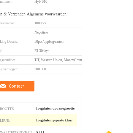
nummer:
Hyb-010
en & Verzenden Algemene voorwaarden:
stelaantal:
1000pcs
Negotiate
king Details:
50pcs/oppbag/carton
jd:
25-30days
gscondities:
T/T, Western Union, MoneyGram
ng vermogen:
500.000
Contact
ROOTTE:
Toegelaten douanegrootte
LEUR:
Toegelaten gepaste kleur
WALITEITSNIVEAU:
A+++