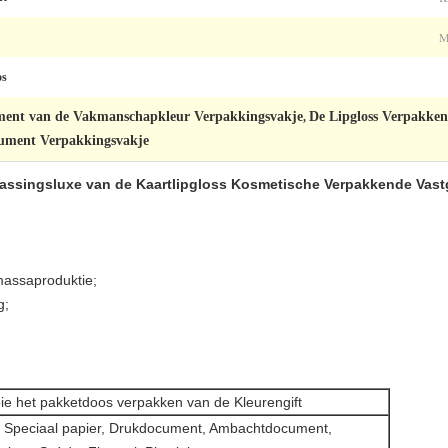
M
os
ment van de Vakmanschapkleur Verpakkingsvakje
De Lipgloss Verpakke
,
ument Verpakkingsvakje
ssingsluxe van de Kaartlipgloss Kosmetische Verpakkende Vast
massaproduktie;
g;
e het pakketdoos verpakken van de Kleurengift
 Speciaal papier, Drukdocument, Ambachtdocument,