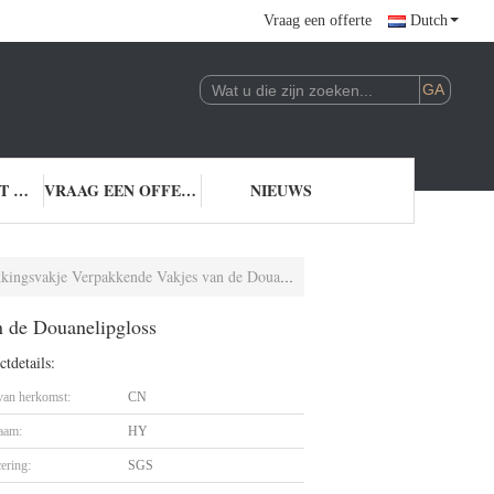
Vraag een offerte
Dutch
NEEM CONTACT MET ONS OP
VRAAG EEN OFFERTE
NIEUWS
vakje Verpakkende Vakjes van de Douanelipgloss
 de Douanelipgloss
tdetails:
 van herkomst:
CN
aam:
HY
cering:
SGS