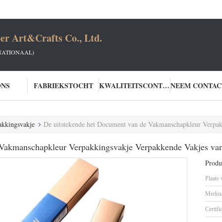
er Art&Crafts Co., Ltd.
NATIONAAL)
ONS
FABRIEKSTOCHT
KWALITEITSCONTROLE
kkingsvakje
De uitstekende het Document van de Vakmanschapkleur Verpakkings
 Vakmanschapkleur Verpakkingsvakje Verpakkende Vakjes van
Produc
Plaats
Merkn
Certifi