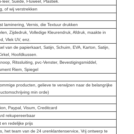
-leer, Suède, Fluweel, Plastiek.
, of wij verstrekken
jst laminering, Vernis, die Textuur drukken
en, Zijdedruk, Volledige Kleurendruk, Afdruk, maakte in
ed, Vlek UV, enz.
l van de papierkaart, Satijn, Schuim, EVA, Karton, Satijn,
Cirkel, Hoofdkussen.
noop, Ritssluiting, pvc-Venster, Bevestigingsmiddel,
ument Riem, Spiegel
ommige producten, gelieve te verwijzen naar de belangrijke
uctomschrijving min orde)
ion, Paypal, Visum, Creditcard
ard rekupereerbaar
t en redelijke prijs
, het team van de 24 urenklantenservice, Vrij ontwerp te