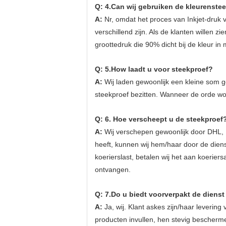
Q: 4.Can wij gebruiken de kleurenstee
A:
Nr, omdat het proces van Inkjet-druk v
verschillend zijn. Als de klanten willen z
groottedruk die 90% dicht bij de kleur in
Q: 5.How laadt u voor steekproef?
A:
Wij laden gewoonlijk een kleine som g
steekproef bezitten. Wanneer de orde wo
Q: 6. Hoe verscheept u de steekproef
A:
Wij verschepen gewoonlijk door DHL, U
heeft, kunnen wij hem/haar door de dienst
koerierslast, betalen wij het aan koerier
ontvangen.
Q: 7.Do u biedt voorverpakt de dienst
A:
Ja, wij. Klant askes zijn/haar leveri
producten invullen, hen stevig bescherm