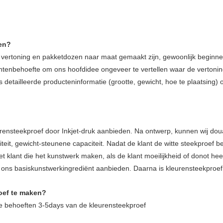
en?
vertoning en pakketdozen naar maat gemaakt zijn, gewoonlijk beginnen
lantenbehoefte om ons hoofdidee ongeveer te vertellen waar de vertonin
s detailleerde producteninformatie (grootte, gewicht, hoe te plaatsing
leurensteekproef door Inkjet-druk aanbieden. Na ontwerp, kunnen wij d
eit, gewicht-steunene capaciteit. Nadat de klant de witte steekproef beve
t klant die het kunstwerk maken, als de klant moeilijkheid of donot h
ij ons basiskunstwerkingrediënt aanbieden. Daarna is kleurensteekproe
oef te maken?
e behoeften 3-5days van de kleurensteekproef