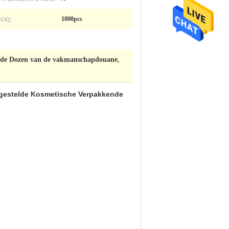
OQ:
1000pcs
nde Dozen van de vakmanschapdouane
,
gestelde Kosmetische Verpakkende