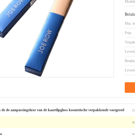
Model
Betal
Min. be
Prijs:
Verpak
Leverti
Betalin
Leveri
G
de de aanpassingsluxe van de kaartlipgloss kosmetische verpakkende vastgestel
K
K
nt