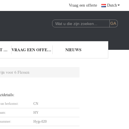
Vraag een offerte
Dutch
NEEM CONTACT MET ONS OP
VRAAG EEN OFFERTE
NIEUWS
ijn voor 6 Flessen
tdetails:
 van herkomst:
CN
aam:
HY
nummer:
Hyjp-020