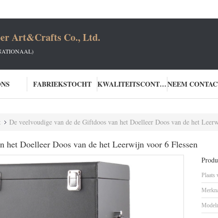
er Art&Crafts Co., Ltd.
NATIONAAL)
ONS
FABRIEKSTOCHT
KWALITEITSCONTROLE
t
De veelvoudige van de de Giftdoos van het Doelleer Doos van de het Leerw
n het Doelleer Doos van de het Leerwijn voor 6 Flessen
Produc
Plaats
Merkn
Model