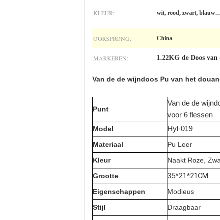
KLEUR:
wit, rood, zwart, blauw
OORSPRONG:
China
MARKEREN:
1.22KG de Doos van d
Van de de wijndoos Pu van het douanel
Van de de wijndo
Punt
voor 6 flessen
Model
Hyl-019
Materiaal
Pu Leer
Kleur
Naakt Roze, Zwar
35*21*21CM
Grootte
Eigenschappen
Modieus
Stijl
Draagbaar