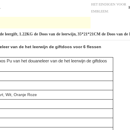
HET EINDIGEN VOOR
…
EMBLEEM:
e leergift
1.22KG de Doos van de leerwijn
35*21*21CM de Doos van de L
,
,
eer van de het leerwijn de giftdoos voor 6 flessen
os Pu van het douaneleer van de het leerwijn de giftdoos
t, Wit, Oranje Roze