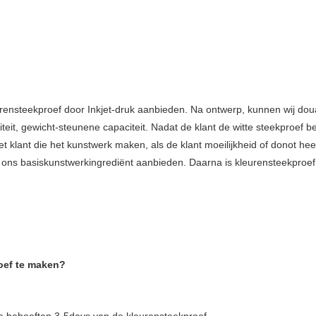
eurensteekproef door Inkjet-druk aanbieden. Na ontwerp, kunnen wij do
eit, gewicht-steunene capaciteit. Nadat de klant de witte steekproef beves
t klant die het kunstwerk maken, als de klant moeilijkheid of donot he
ij ons basiskunstwerkingrediënt aanbieden. Daarna is kleurensteekproe
oef te maken?