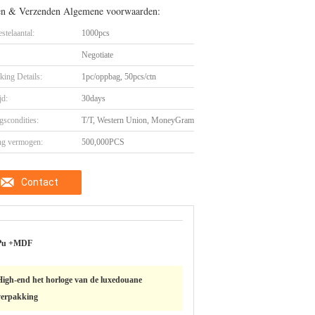
en & Verzenden Algemene voorwaarden:
stelaantal:
1000pcs
Negotiate
king Details:
1pc/oppbag, 50pcs/ctn
jd:
30days
gscondities:
T/T, Western Union, MoneyGram
ng vermogen:
500,000PCS
Contact
Pu +MDF
High-end het horloge van de luxedouane
verpakking