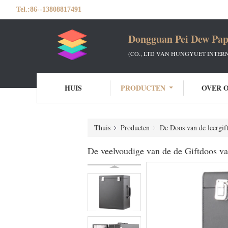
Tel.:
86--13808817491
Dongguan Pei Dew Pap
(CO., LTD VAN HUNGYUET INTER
HUIS
PRODUCTEN
OVER 
Thuis
Producten
De Doos van de leergif
De veelvoudige van de de Giftdoos va