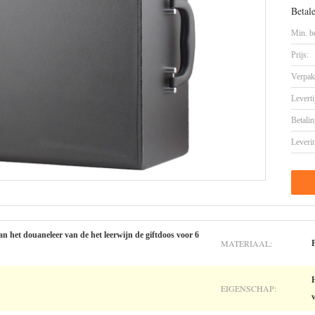
Betal
Min. be
Prijs:
Verpak
Leverti
Betalin
Leveri
n het douaneleer van de het leerwijn de giftdoos voor 6
MATERIAAL:
EIGENSCHAP: