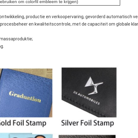
gebruiken om colorfil embleem te krijgen)
sontwikkeling, productie en verkoopervaring, gevorderd automatisch ve
rocesbeheer en kwaliteitscontrole, met de capaciteit om globale klan
r massaproduktie;
ng.