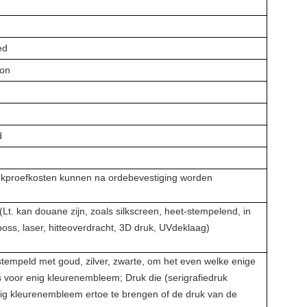
ed
ion
d
kproefkosten kunnen na ordebevestiging worden
t. kan douane zijn, zoals silkscreen, heet-stempelend, in
boss, laser, hitteoverdracht, 3D druk, UVdeklaag)
empeld met goud, zilver, zwarte, om het even welke enige
ts voor enig kleurenembleem; Druk die (serigrafiedruk
ig kleurenembleem ertoe te brengen of de druk van de