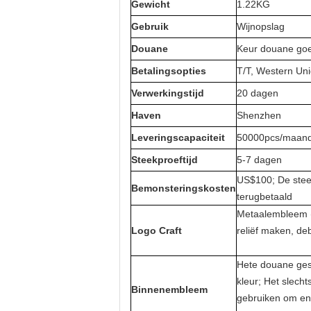
Gewicht
1.22KG
Gebruik
Wijnopslag
Douane
Keur douane go
Betalingsopties
T/T
, Western Un
Verwerkingstijd
20 dagen
Haven
Shenzhen
Leveringscapaciteit
50000pcs/maan
Steekproeftijd
5-7 dagen
US$100; De stee
Bemonsteringskosten
terugbetaald
Metaalembleem (L
Logo Craft
reliëf maken, de
Hete douane gest
kleur; Het slech
Binnenembleem
gebruiken om en