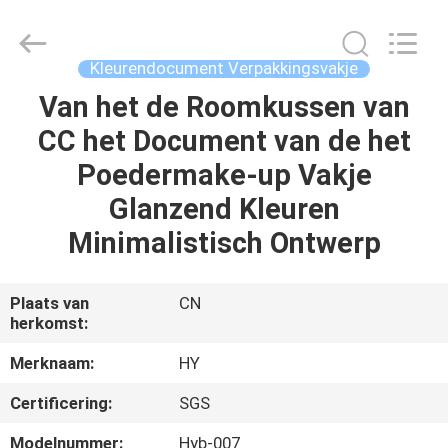
de
raads
de
Elektrische
Tandenborstel
Kleurendocument Verpakkingsvakje
Supplier.
Copyright
©
Van het de Roomkussen van
HUIS
2021
-
CC het Document van de het
2025
Dongguan
Pei
PRODUCTEN
Poedermake-up Vakje
Dew
Paper
Art&Crafts
Glanzend Kleuren
Co.,
Ltd..
OVER
Minimalistisch Ontwerp
All
Rights
ONS
Reserved.
Developed
by
ECER
Plaats van
CN
herkomst:
FABRIEKSTOCHT
Merknaam:
HY
KWALITEITSCONTROLE
Certificering:
SGS
Modelnummer:
Hyb-007