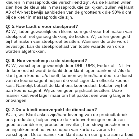
kleuren in massaproduktie verschillend zijn. Als de klanten willen
zien hoe de kleur als in massaproduktie zal kijken, zullen wij klant
A3 of A4-het bewijs aanbieden van de groottedruk die 90% dicht
bij de kleur in massaproduktie zijn.
Q: 5.How laadt u voor steekproef?
A:
Wij laden gewoonlijk een kleine som geld voor het maken van
steekproef, net genoeg dekking de kosten. Wij zullen geen geld
bij het maken van steekproef bezitten. Wanneer de orde wordt
bevestigd, kan de steekproeflast van totale waarde van orde
worden afgetrokken.
Q: 6. Hoe verscheept u de steekproef?
A:
Wij verschepen gewoonlijk door DHL, UPS, Fedex of TNT. En
de koerierslast wordt betaald door klant tegen aankomst. Als de
klant geen koerier a/c heeft, kunnen wij hem/haar door de dienst
van de koeriersagent helpen die veel lager dan officiële koerier
kost. Namelijk betaalt de klant ons koerierslast, betalen wij het
aan koeriersagent. Wij zullen geen prijshiaat bezitten. Deze
manier kost veel lager maar om het pakket een weinig langer te
ontvangen.
Q: 7.Do u biedt voorverpakt de dienst aan?
A:
Ja, wij. Klant askes zijn/haar levering van de productfabriek
ons producten, helpen wij de de kartonvertoningen en dozen
goed assembleren, producten invullen, hen stevig beschermen
en inpakken met het verschepen van karton alvorens te
verschepen. Deze manier kan klant sparen een grote som arbeid