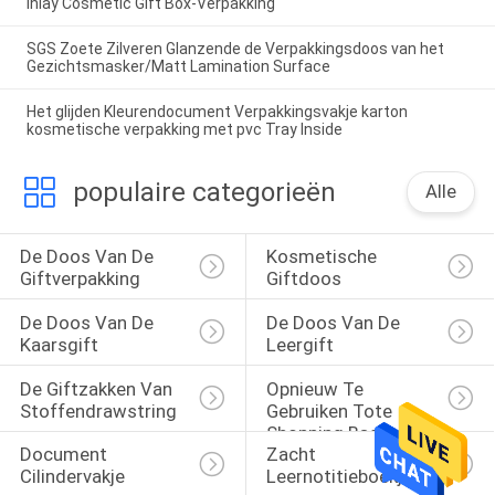
Inlay Cosmetic Gift Box-Verpakking
SGS Zoete Zilveren Glanzende de Verpakkingsdoos van het
Gezichtsmasker/Matt Lamination Surface
Het glijden Kleurendocument Verpakkingsvakje karton
kosmetische verpakking met pvc Tray Inside
populaire categorieën
Alle
De Doos Van De 
Kosmetische 
Giftverpakking
Giftdoos
De Doos Van De 
De Doos Van De 
Kaarsgift
Leergift
De Giftzakken Van 
Opnieuw Te 
Stoffendrawstring
Gebruiken Tote 
Shopping Bags
Document 
Zacht 
Cilindervakje
Leernotitieboekje