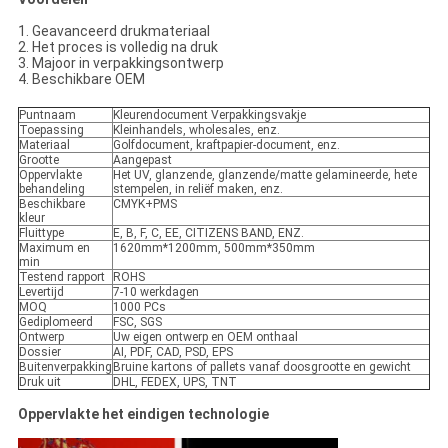
1. Geavanceerd drukmateriaal
2. Het proces is volledig na druk
3. Majoor in verpakkingsontwerp
4. Beschikbare OEM
Puntnaam
Kleurendocument Verpakkingsvakje
Toepassing
Kleinhandels, wholesales, enz.
Materiaal
Golfdocument, kraftpapier-document, enz.
Grootte
Aangepast
Oppervlakte
Het UV, glanzende, glanzende/matte gelamineerde, hete
behandeling
stempelen, in reliëf maken, enz.
Beschikbare
CMYK+PMS
kleur
Fluittype
E, B, F, C, EE, CITIZENS BAND, ENZ.
Maximum en
1620mm*1200mm, 500mm*350mm
min
Testend rapport
ROHS
Levertijd
7-10 werkdagen
MOQ
1000 PCs
Gediplomeerd
FSC, SGS
Ontwerp
Uw eigen ontwerp en OEM onthaal
Dossier
AI, PDF, CAD, PSD, EPS
Buitenverpakking
Bruine kartons of pallets vanaf doosgrootte en gewicht
Druk uit
DHL, FEDEX, UPS, TNT
Oppervlakte het eindigen technologie