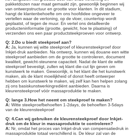
pakketdozen naar maat gemaakt zijn, gewoonlijk beginnen wij
van ontwerpstructuur en grootte voor klanten. In dit stadium,
hangt de klantenbehoefte om ons hoofdidee ongeveer te
vertellen waar de vertoning, op de vloer, countertop wordt
geplaatst, of tegen de muur. En vertel ons detailleerde
producteninformatie (grootte, gewicht, hoe te plaatsing) of
verzenden ons een paar productsteekproeven voor ontwerp.
Q: 2.Do u biedt steekproef aan?
A:
Ja, kunnen wij witte steekproef of kleurensteekproef door
Inkjet-druk aanbieden. Na ontwerp, kunnen wij douane een witte
steekproef aanbieden om de grootte te controleren, document
kwaliteit, gewicht-steunene capaciteit. Nadat de klant de witte
steekproef bevestigt, zullen wij klant die-cut lijn geven om
kunstwerk te maken. Gewoonlijk, is het klant die het kunstwerk
maken, als de klant moeilijkheid of donot heeft ontwerper
hebben om kunstwerk te maken, wij zelf kan hen helpen zolang
zij ons basiskunstwerkingrediënt aanbieden. Daarna is
kleurensteekproef vóór massaproduktie te maken.
Q: lange 3.How het neemt om steekproef te maken?
A:
Witte steekproefbehoeften 1-2days, de behoeften 3-5days
van de kleurensteekproef
Q: 4.Can wij gebruiken de kleurensteekproef door Inkjet-
druk om de kleur in massaproduktie te controleren?
A:
Nr, omdat het proces van Inkjet-druk van compensatiedruk in
massaproduktie totaal verschillend is. De kleur zal van de