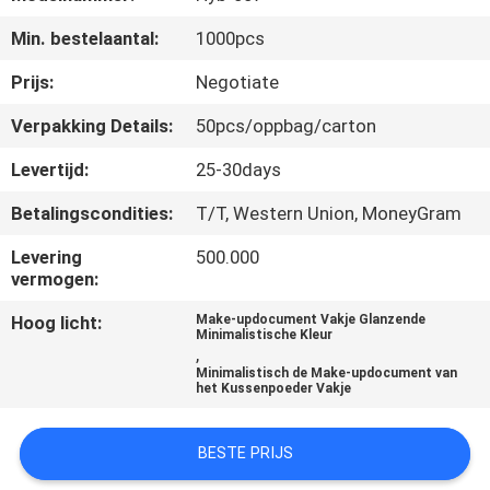
NEEM
Min. bestelaantal:
1000pcs
CONTACT
MET
Prijs:
Negotiate
ONS
Verpakking Details:
50pcs/oppbag/carton
OP
Levertijd:
25-30days
Betalingscondities:
T/T, Western Union, MoneyGram
NIEUWS
Levering
500.000
vermogen:
VRAAG
Hoog licht:
Make-updocument Vakje Glanzende
EEN
Minimalistische Kleur
,
OFFERTE
Minimalistisch de Make-updocument van
het Kussenpoeder Vakje
SITEMAP
BESTE PRIJS