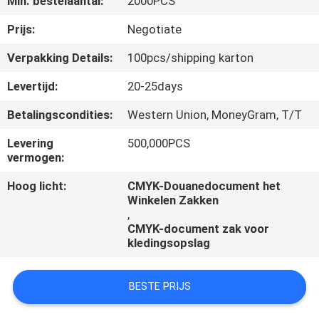
Min. bestelaantal:
2000PCS
NEEM
CONTACT
Prijs:
Negotiate
MET
Verpakking Details:
100pcs/shipping karton
ONS
Levertijd:
20-25days
OP
Betalingscondities:
Western Union, MoneyGram, T/T
Levering
500,000PCS
VRAAG
vermogen:
EEN
Hoog licht:
CMYK-Douanedocument het
OFFERTE
Winkelen Zakken
,
CMYK-document zak voor
NIEUWS
kledingsopslag
BESTE PRIJS