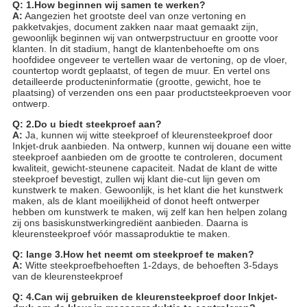
Q: 1.How beginnen wij samen te werken?
A:
Aangezien het grootste deel van onze vertoning en
pakketvakjes, document zakken naar maat gemaakt zijn,
gewoonlijk beginnen wij van ontwerpstructuur en grootte voor
klanten. In dit stadium, hangt de klantenbehoefte om ons
hoofdidee ongeveer te vertellen waar de vertoning, op de vloer,
countertop wordt geplaatst, of tegen de muur. En vertel ons
detailleerde producteninformatie (grootte, gewicht, hoe te
plaatsing) of verzenden ons een paar productsteekproeven voor
ontwerp.
Q: 2.Do u biedt steekproef aan?
A:
Ja, kunnen wij witte steekproef of kleurensteekproef door
Inkjet-druk aanbieden. Na ontwerp, kunnen wij douane een witte
steekproef aanbieden om de grootte te controleren, document
kwaliteit, gewicht-steunene capaciteit. Nadat de klant de witte
steekproef bevestigt, zullen wij klant die-cut lijn geven om
kunstwerk te maken. Gewoonlijk, is het klant die het kunstwerk
maken, als de klant moeilijkheid of donot heeft ontwerper
hebben om kunstwerk te maken, wij zelf kan hen helpen zolang
zij ons basiskunstwerkingrediënt aanbieden. Daarna is
kleurensteekproef vóór massaproduktie te maken.
Q: lange 3.How het neemt om steekproef te maken?
A:
Witte steekproefbehoeften 1-2days, de behoeften 3-5days
van de kleurensteekproef
Q: 4.Can wij gebruiken de kleurensteekproef door Inkjet-