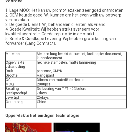
Voordeel
1. Lage MOQ: Het kan uw promotiezaken zeer goed ontmoeten.
2. OEM keurde goed: Wij kunnen om het even welk uw ontwerp
veroorzaken.
3. De goede Dienst: Wij behandelen cliënten als vriend.
4. Goede Kwaliteit: Wij hebben strikt systeem voor
kwaliteitscontrole. Goede reputatie in de markt.
5. Snelle & Goedkope Levering: Wij hebben grote korting van
forwarder (Lang Contract).
Materiaal
Met een laag bedekt document, kraftpapier-document,
kunstdocument
Oppervlakte
het hete stempelen, matte laminering
behandeling
Druk
pantome, CMYK
Grootte
Aangepast
QC
3times van materiële selectie
MOQ
2000pcs
Betaling
De levering van T/T 40%before
Steekproeftijd
7days
Levertijd
25days
Oorsprong
China
Oppervlakte het eindigen technologie