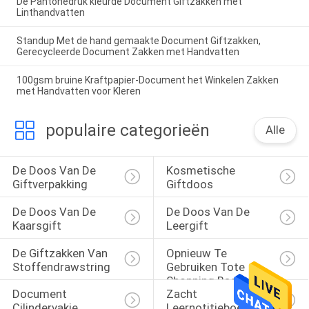
De Pantonedruk kleurde Document Giftzakken met
Linthandvatten
Standup Met de hand gemaakte Document Giftzakken,
Gerecycleerde Document Zakken met Handvatten
100gsm bruine Kraftpapier-Document het Winkelen Zakken
met Handvatten voor Kleren
populaire categorieën
Alle
De Doos Van De 
Kosmetische 
Giftverpakking
Giftdoos
De Doos Van De 
De Doos Van De 
Kaarsgift
Leergift
De Giftzakken Van 
Opnieuw Te 
Stoffendrawstring
Gebruiken Tote 
Shopping Bags
Document 
Zacht 
Cilindervakje
Leernotitieboekje