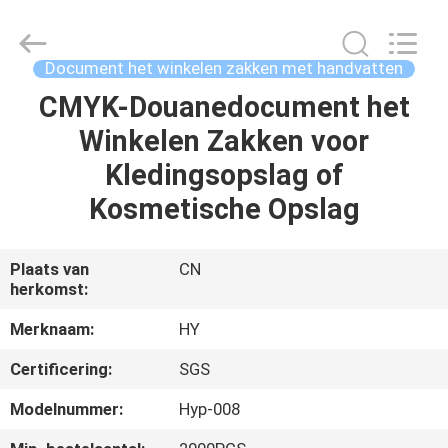
Winkelen
Zakken
met
Handvatten
Leverancier.
Document het winkelen zakken met handvatten
Copyright
©
2021
CMYK-Douanedocument het
HUIS
-
2024
Winkelen Zakken voor
giftpackingboxes.com.
All
Rights
PRODUCTEN
Kledingsopslag of
Reserved.
Developed
by
Kosmetische Opslag
ECER
OVER
ONS
Plaats van
CN
herkomst:
FABRIEKSTOCHT
Merknaam:
HY
Certificering:
SGS
KWALITEITSCONTROLE
Modelnummer:
Hyp-008