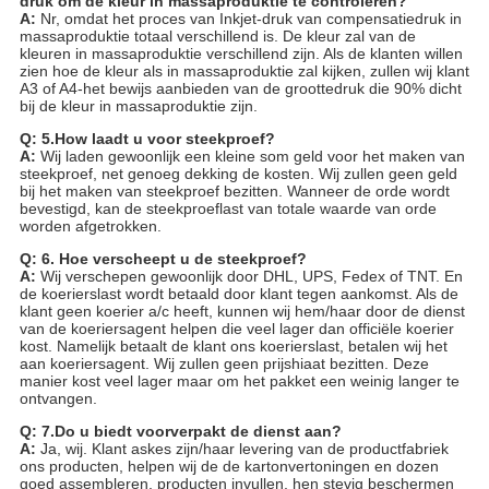
druk om de kleur in massaproduktie te controleren?
A:
Nr, omdat het proces van Inkjet-druk van compensatiedruk in
massaproduktie totaal verschillend is. De kleur zal van de
kleuren in massaproduktie verschillend zijn. Als de klanten willen
zien hoe de kleur als in massaproduktie zal kijken, zullen wij klant
A3 of A4-het bewijs aanbieden van de groottedruk die 90% dicht
bij de kleur in massaproduktie zijn.
Q: 5.How laadt u voor steekproef?
A:
Wij laden gewoonlijk een kleine som geld voor het maken van
steekproef, net genoeg dekking de kosten. Wij zullen geen geld
bij het maken van steekproef bezitten. Wanneer de orde wordt
bevestigd, kan de steekproeflast van totale waarde van orde
worden afgetrokken.
Q: 6. Hoe verscheept u de steekproef?
A:
Wij verschepen gewoonlijk door DHL, UPS, Fedex of TNT. En
de koerierslast wordt betaald door klant tegen aankomst. Als de
klant geen koerier a/c heeft, kunnen wij hem/haar door de dienst
van de koeriersagent helpen die veel lager dan officiële koerier
kost. Namelijk betaalt de klant ons koerierslast, betalen wij het
aan koeriersagent. Wij zullen geen prijshiaat bezitten. Deze
manier kost veel lager maar om het pakket een weinig langer te
ontvangen.
Q: 7.Do u biedt voorverpakt de dienst aan?
A:
Ja, wij. Klant askes zijn/haar levering van de productfabriek
ons producten, helpen wij de de kartonvertoningen en dozen
goed assembleren, producten invullen, hen stevig beschermen