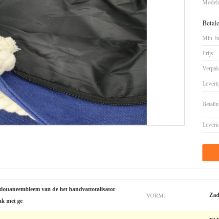
Model
Betal
Min. be
Prijs:
Verpak
Leverti
Betalin
Leveri
 douaneembleem van de het handvattotalisator
VORM:
Zad
ak met ge