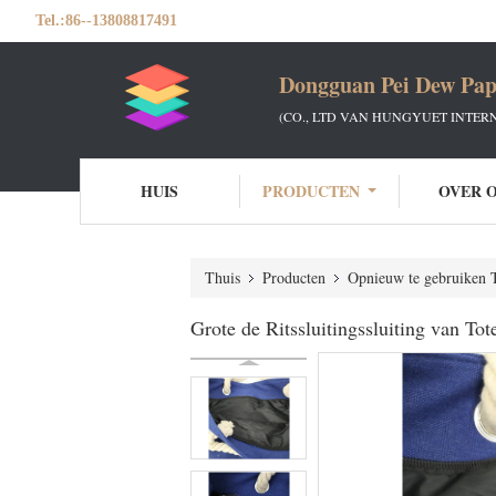
Tel.:
86--13808817491
Dongguan Pei Dew Pap
(CO., LTD VAN HUNGYUET INTER
HUIS
PRODUCTEN
OVER 
Thuis
Producten
Opnieuw te gebruiken 
Grote de Ritssluitingssluiting van T