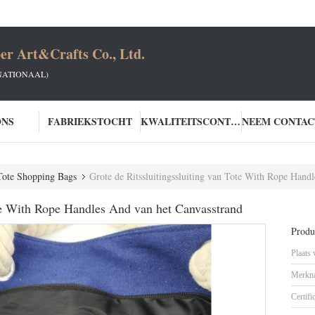
er Art&Crafts Co., Ltd.
NATIONAAL)
ONS
FABRIEKSTOCHT
KWALITEITSCONTROLE
Tote Shopping Bags
Grote de Ritssluitingssluiting van Tote With Rope Hand
ote With Rope Handles And van het Canvasstrand
Produc
Plaats
Merkn
Certifi