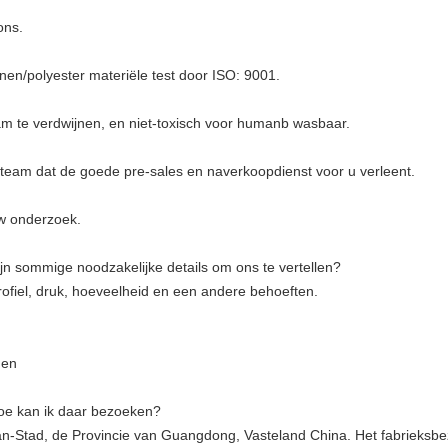
ons.
enen/polyester materiële test door ISO: 9001.
zaam te verdwijnen, en niet-toxisch voor humanb wasbaar.
el team dat de goede pre-sales en naverkoopdienst voor u verleent.
uw onderzoek.
ijn sommige noodzakelijke details om ons te vertellen?
ofiel, druk, hoeveelheid en een andere behoeften.
den
oe kan ik daar bezoeken?
an-Stad, de Provincie van Guangdong, Vasteland China. Het fabrieksb