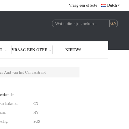
Vraag een offerte
Dutch
NEEM CONTACT MET ONS OP
VRAAG EEN OFFERTE
NIEUWS
les And van het Canvasstrand
tdetails:
 van herkomst:
CN
aam:
HY
cering:
SGS