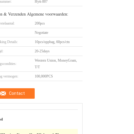
nummer:
Hytt-007
en & Verzenden Algemene voorwaarden:
stelaantal:
200pcs
Negotiate
king Details:
10pcs/oppbag, 60pcs/ctn
jd:
20-25days
Western Union, MoneyGram,
gscondities:
T/T
ng vermogen:
100,000PCS
Contact
el