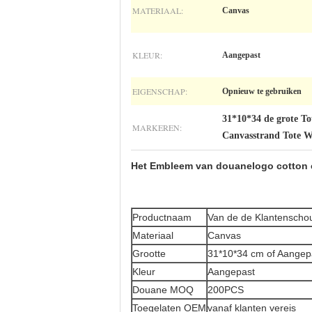
MATERIAAL:
Canvas
KLEUR:
Aangepast
EIGENSCHAP:
Opnieuw te gebruiken
31*10*34 de grote To
MARKEREN:
Canvasstrand Tote W
Het Embleem van douanelogo cotton c
Productnaam
Van de de Klantenscho
Materiaal
Canvas
Grootte
31*10*34 cm of Aangep
Kleur
Aangepast
Douane MOQ
200PCS
Toegelaten OEM
vanaf klanten vereis