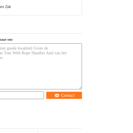
en Zak
naar ons
Contact