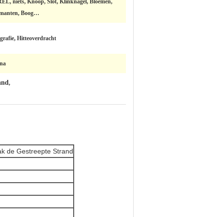
EL, niets, Knoop, Slot, Klinknagel, Bloemen,
manten, Boog…
igrafie, Hitteoverdracht
na
and
,
k de Gestreepte Strand