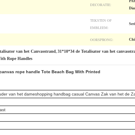
PAR
DECORATIE:
Dia
TEKSTEN OF
Ser
EMBLEEM:
OORSPRONG:
Chi
talisator van het Canvasstrand
31*10*34 de Totalisator van het canvasstr
,
ith Rope Handles
anvas rope handle Tote Beach Bag With Printed
uder van het dameshopping handbag casual Canvas Zak van het de Za
ast