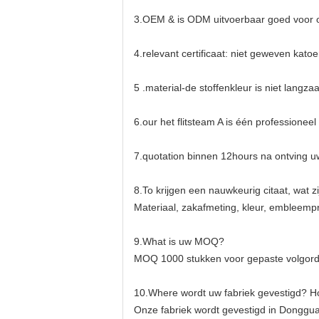
3.OEM & is ODM uitvoerbaar goed voor 
4.relevant certificaat: niet geweven kato
5 .material-de stoffenkleur is niet lang
6.our het flitsteam A is één professione
7.quotation binnen 12hours na ontving 
8.To krijgen een nauwkeurig citaat, wat z
Materiaal, zakafmeting, kleur, embleempr
9.What is uw MOQ?
MOQ 1000 stukken voor gepaste volgor
10.Where wordt uw fabriek gevestigd? H
Onze fabriek wordt gevestigd in Donggu