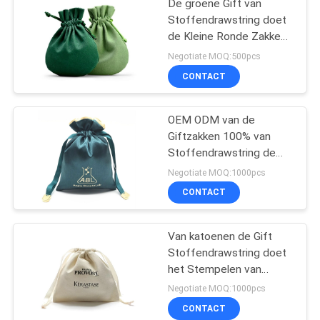
De groene Gift van
Stoffendrawstring doet
de Kleine Ronde Zakken
van Fluweeljuwelen in
Negotiate MOQ:500pcs
zakken
CONTACT
OEM ODM van de
Giftzakken 100% van
Stoffendrawstring de
Zak van de
Negotiate MOQ:1000pcs
Zijdedrawstring
CONTACT
Van katoenen de Gift
Stoffendrawstring doet
het Stempelen van
Foiling van het
Negotiate MOQ:1000pcs
Suikergoedgebruik
CONTACT
Oppervlakte in zakken