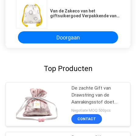
Van de Zakeco van het
giftsuikergoed Verpakkende van
de het Canvaslevering van de
Katoenen van Bean Rice Packing
Bag Drawstring de Giftzakken van
Drawstring Zakstof
Doorgaan
Top Producten
De zachte Gift van
Drawstring van de
Aanrakingsstof doet
Hoogte in zakken - het
Negotiate MOQ:500pcs
Materiaal van het
CONTACT
kwaliteitsfluweel met
Groetmarkering