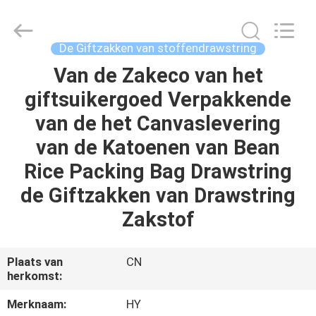
Verpakkende
Zak
Leverancier.
Copyright
©
De Giftzakken van stoffendrawstring
2021
-
2024
Van de Zakeco van het
HUIS
giftpackingboxes.com.
All
giftsuikergoed Verpakkende
Rights
Reserved.
Developed
PRODUCTEN
van de het Canvaslevering
by
ECER
van de Katoenen van Bean
OVER
Rice Packing Bag Drawstring
ONS
de Giftzakken van Drawstring
Zakstof
FABRIEKSTOCHT
Plaats van
CN
KWALITEITSCONTROLE
herkomst:
Merknaam:
HY