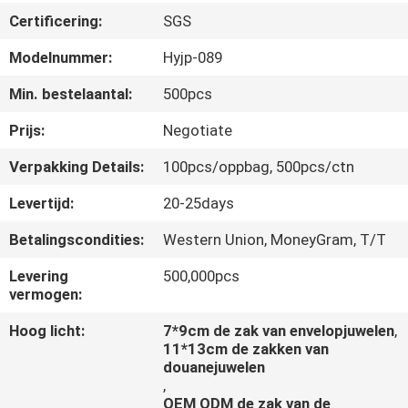
NEEM
Certificering:
SGS
CONTACT
Modelnummer:
Hyjp-089
MET
Min. bestelaantal:
500pcs
ONS
OP
Prijs:
Negotiate
Verpakking Details:
100pcs/oppbag, 500pcs/ctn
VRAAG
Levertijd:
20-25days
EEN
Betalingscondities:
Western Union, MoneyGram, T/T
OFFERTE
Levering
500,000pcs
vermogen:
NIEUWS
Hoog licht:
7*9cm de zak van envelopjuwelen
,
11*13cm de zakken van
douanejuwelen
,
OEM ODM de zak van de