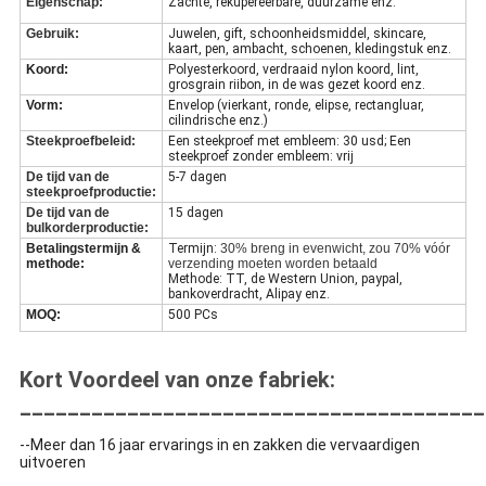
Eigenschap:
Zachte, rekupereerbare, duurzame enz.
Gebruik:
Juwelen, gift, schoonheidsmiddel, skincare,
kaart, pen, ambacht, schoenen, kledingstuk enz.
Koord:
Polyesterkoord, verdraaid nylon koord, lint,
grosgrain riibon, in de was gezet koord enz.
Vorm:
Envelop (vierkant, ronde, elipse, rectangluar,
cilindrische enz.)
Steekproefbeleid:
Een steekproef met embleem: 30 usd; Een
steekproef zonder embleem: vrij
De tijd van de
5-7 dagen
steekproefproductie:
De tijd van de
15 dagen
bulkorderproductie:
Betalingstermijn &
Termijn:
30% breng in evenwicht, zou 70% vóór
methode:
verzending moeten worden betaald
Methode: TT, de Western Union, paypal,
bankoverdracht, Alipay enz.
MOQ:
500 PCs
Kort Voordeel van onze fabriek:
_______________________________________
--Meer dan 16 jaar ervarings in en zakken die vervaardigen
uitvoeren