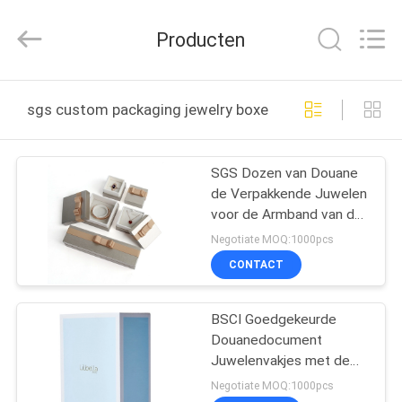
Gift
Packaging
Co.,Ltd.
Producten
All
Rights
Reserved.
Developed
by
HUIS
ECER
sgs custom packaging jewelry boxes online fabricage
PRODUCTEN
SGS Dozen van Douane
de Verpakkende Juwelen
OVER
voor de Armband van de
ONS
Oorringsarmband
Negotiate MOQ:1000pcs
CONTACT
FABRIEKSTOCHT
BSCI Goedgekeurde
Douanedocument
KWALITEITSCONTROLE
Juwelenvakjes met de
Kleurendruk van CMYK
Negotiate MOQ:1000pcs