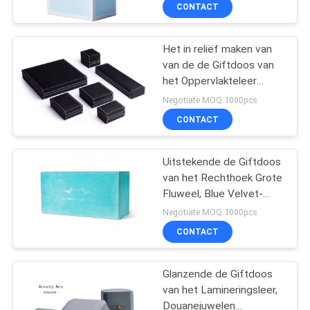
NEEM
CONTACT
CONTACT
Het in reliëf maken van
MET
van de de Giftdoos van
ONS
het Oppervlakteleer
OP
Dozen van het
Negotiate MOQ:1000pcs
Leerjuwelen de Zwarte
CONTACT
voor Vrouwen
NIEUWS
Uitstekende de Giftdoos
van het Rechthoek Grote
VRAAG
Fluweel, Blue Velvet-
EEN
Juwelendoos
Negotiate MOQ:1000pcs
OFFERTE
CONTACT
Glanzende de Giftdoos
SITEMAP
van het Lamineringsleer,
Douanejuwelen