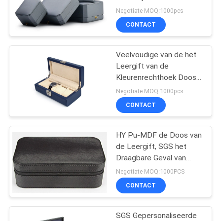
PRIVACYBELEID
Verpakking met Embleem
Negotiate MOQ:1000pcs
CONTACT
Veelvoudige van de het
Leergift van de
Kleurenrechthoek Doos 4
Gediplomeerd de
Negotiate MOQ:1000pcs
Doossgs van het
CONTACT
Groefhorloge
HY Pu-MDF de Doos van
de Leergift, SGS het
Draagbare Geval van
Leerjuwelen
Negotiate MOQ:1000PCS
CONTACT
SGS Gepersonaliseerde