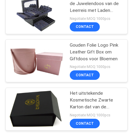
de Juwelendoos van de
Leerreis met Laden
Eigentijds Ontwerp
Negotiate MOQ:1000pcs
CONTACT
Gouden Folie Logo Pink
Leather Gift Box om
Giftdoos voor Bloemen
Negotiate MOQ:1000pcs
CONTACT
Het uitstekende
Kosmetische Zwarte
Karton dat van de
Giftdoos Gestempeld
Negotiate MOQ:1000pcs
Logo Printing verpakt
CONTACT