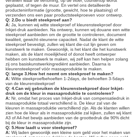
vertellen waar de vertoning, op de vloer, countertop wordt
geplaatst, of tegen de muur. En vertel ons detailleerde
producteninformatie (grootte, gewicht, hoe te plaatsing) of
verzenden ons een paar productsteekproeven voor ontwerp.
Q: 2.Do u biedt steekproef aan?
A:
Ja, kunnen wij witte steekproef of kleurensteekproef door
Inkjet-druk aanbieden. Na ontwerp, kunnen wij douane een witte
steekproef aanbieden om de grootte te controleren, document
kwaliteit, gewicht-steunene capaciteit. Nadat de klant de witte
steekproef bevestigt, zullen wij klant die-cut lijn geven om
kunstwerk te maken. Gewoonlijk, is het klant die het kunstwerk
maken, als de klant moeilijkheid of donot heeft ontwerper
hebben om kunstwerk te maken, wij zelf kan hen helpen zolang
zij ons basiskunstwerkingrediënt aanbieden. Daarna is
kleurensteekproef vóór massaproduktie te maken.
Q: lange 3.How het neemt om steekproef te maken?
A:
Witte steekproefbehoeften 1-2days, de behoeften 3-5days
van de kleurensteekproef
Q: 4.Can wij gebruiken de kleurensteekproef door Inkjet-
druk om de kleur in massaproduktie te controleren?
A:
Nr, omdat het proces van Inkjet-druk van compensatiedruk in
massaproduktie totaal verschillend is. De kleur zal van de
kleuren in massaproduktie verschillend zijn. Als de klanten willen
zien hoe de kleur als in massaproduktie zal kijken, zullen wij klant
A3 of A4-het bewijs aanbieden van de groottedruk die 90% dicht
bij de kleur in massaproduktie zijn.
Q: 5.How laadt u voor steekproef?
A:
Wij laden gewoonlijk een kleine som geld voor het maken van