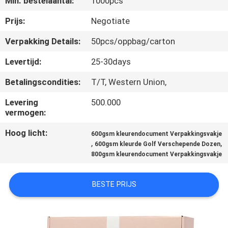
Min. bestelaantal:
1000pcs
NEEM
CONTACT
Prijs:
Negotiate
MET
Verpakking Details:
50pcs/oppbag/carton
ONS
Levertijd:
25-30days
OP
Betalingscondities:
T/T, Western Union,
Levering
500.000
NIEUWS
vermogen:
Hoog licht:
600gsm kleurendocument Verpakkingsvakje
VRAAG
,
,
600gsm kleurde Golf Verschepende Dozen
EEN
800gsm kleurendocument Verpakkingsvakje
OFFERTE
BESTE PRIJS
SITEMAP