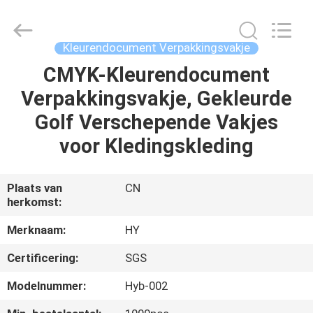
Dongguan
Hongyue
Gift
Packaging
Co.,Ltd.
Kleurendocument Verpakkingsvakje
All
Rights
Reserved.
CMYK-Kleurendocument
HUIS
Developed
by
Verpakkingsvakje, Gekleurde
ECER
PRODUCTEN
Golf Verschepende Vakjes
voor Kledingskleding
OVER
ONS
Plaats van
CN
herkomst:
FABRIEKSTOCHT
Merknaam:
HY
Certificering:
SGS
KWALITEITSCONTROLE
Modelnummer:
Hyb-002