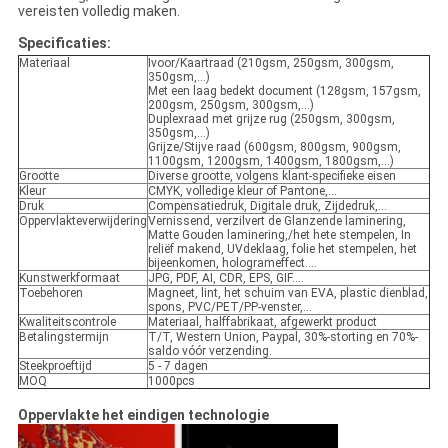
vereisten volledig maken.
Specificaties:
Materiaal
Ivoor/Kaartraad (210gsm, 250gsm, 300gsm,
350gsm,…)
Met een laag bedekt document (128gsm, 157gsm,
200gsm, 250gsm, 300gsm,…)
Duplexraad met grijze rug (250gsm, 300gsm,
350gsm,…)
Grijze/Stijve raad (600gsm, 800gsm, 900gsm,
1100gsm, 1200gsm, 1400gsm, 1800gsm,…)
Grootte
Diverse grootte, volgens klant-specifieke eisen
Kleur
CMYK, volledige kleur of Pantone,…
Druk
Compensatiedruk, Digitale druk, Zijdedruk,…
Oppervlakteverwijdering
Vernissend, verzilvert de Glanzende laminering,
Matte Gouden laminering,/het hete stempelen, In
reliëf makend, UVdeklaag, folie het stempelen, het
bijeenkomen, hologrameffect….
Kunstwerkformaat
JPG, PDF, AI, CDR, EPS, GIF….
Toebehoren
Magneet, lint, het schuim van EVA, plastic dienblad,
spons, PVC/PET/PP-venster,…
Kwaliteitscontrole
Materiaal, halffabrikaat, afgewerkt product
Betalingstermijn
T/T, Western Union, Paypal, 30%-storting en 70%-
saldo vóór verzending.
Steekproeftijd
5 - 7 dagen
MOQ
1000pcs
Oppervlakte het eindigen technologie