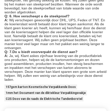
steekproef, net genoeg dekking de kosten. Wij zullen geen geld
bij het maken van steekproef bezitten. Wanneer de orde wordt
bevestigd, kan de steekproeflast van totale waarde van orde
worden afgetrokken.
Q: 6. Hoe verscheept u de steekproef?
A:
Wij verschepen gewoonlijk door DHL, UPS, Fedex of TNT. En
de koerierslast wordt betaald door klant tegen aankomst. Als de
klant geen koerier a/c heeft, kunnen wij hem/haar door de dienst
van de koeriersagent helpen die veel lager dan officiële koerier
kost. Namelijk betaalt de klant ons koerierslast, betalen wij het
aan koeriersagent. Wij zullen geen prijshiaat bezitten. Deze
manier kost veel lager maar om het pakket een weinig langer te
ontvangen.
Q: 7.Do u biedt voorverpakt de dienst aan?
A:
Ja, wij. Klant askes zijn/haar levering van de productfabriek
ons producten, helpen wij de de kartonvertoningen en dozen
goed assembleren, producten invullen, hen stevig beschermen
en inpakken met het verschepen van karton alvorens te
verschepen. Deze manier kan klant sparen een grote som arbeid
helpen. Wij zullen een weinig van arbeidsprijs voor deze dienst
laden.
157gsm karton Kosmetische Verpakkende Doos
1mm het Document van de diktekleur Verpakkingsvakje
C2S Doos van de raads de Elektrische Tandenborstel